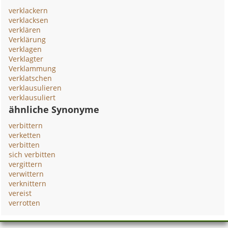
verklackern
verklacksen
verklären
Verklärung
verklagen
Verklagter
Verklammung
verklatschen
verklausulieren
verklausuliert
ähnliche Synonyme
verbittern
verketten
verbitten
sich verbitten
vergittern
verwittern
verknittern
vereist
verrotten