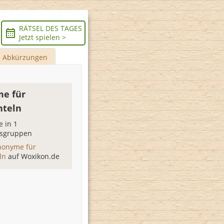
RÄTSEL DES TAGES
Jetzt spielen >
Abkürzungen
e für
hteln
 in 1
sgruppen
nonyme für
eln
auf Woxikon.de