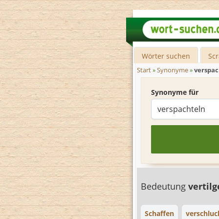
Wörter suchen
Sc
Start
»
Synonyme
»
verspac
Synonyme für
Bedeutung
vertil
Schaffen
verschlu