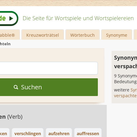
Die Seite für Wortspiele und Wortspielereien
rabble®
Kreuzworträtsel
Wörterbuch
Synonyme
hteln
Synonym
verspac
9 Synonyme
Bedeutung
Suchen
weitere
Sy
verspacht
gen
(Verb)
cken
verschlingen
aufzehren
auffressen