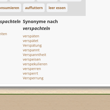
onsumieren
auffuttern
leer essen
rspachteln
Synonyme nach
verspachteln
iten
verspäten
verspätet
Verspätung
verspannt
Verspanntheit
verspeisen
verspekulieren
versperren
versperrt
Versperrung