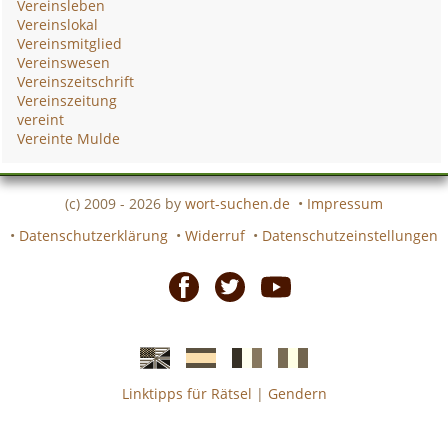
Vereinsleben
Vereinslokal
Vereinsmitglied
Vereinswesen
Vereinszeitschrift
Vereinszeitung
vereint
Vereinte Mulde
(c) 2009 - 2026 by
wort-suchen.de
•
Impressum
•
Datenschutzerklärung
•
Widerruf
•
Datenschutzeinstellungen
Facebook
Twitter
Youtube
Linktipps für Rätsel
|
Gendern
Englische
Spanische
französiche
italienische
wort-
wort-
Kreuzworträtsel-
Kreuzworträtsel-