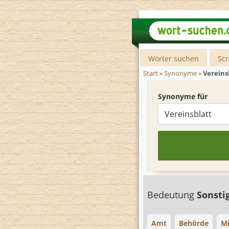
Wörter suchen
Sc
Start
»
Synonyme
»
Vereins
Synonyme für
Bedeutung
Sonsti
Amt
Behörde
Mi