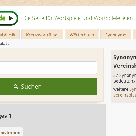
Die Seite für Wortspiele und Wortspielereien
rabble®
Kreuzworträtsel
Wörterbuch
Synonyme
blatt
Synonym
Vereins
32 Synonym
Bedeutung
Suchen
weitere
Sy
Vereinsbla
ges 1
nisterium