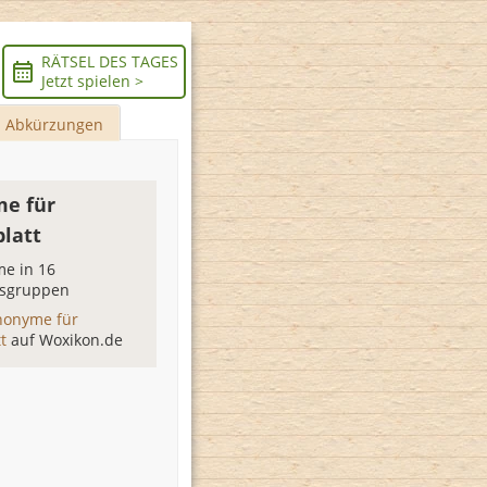
RÄTSEL DES TAGES
Jetzt spielen >
Abkürzungen
e für
blatt
e in 16
sgruppen
nonyme für
tt
auf Woxikon.de