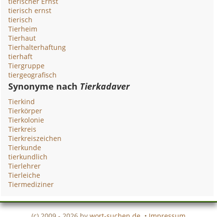
tierischer Ernst
tierisch ernst
tierisch
Tierheim
Tierhaut
Tierhalterhaftung
tierhaft
Tiergruppe
tiergeografisch
Synonyme nach
Tierkadaver
Tierkind
Tierkörper
Tierkolonie
Tierkreis
Tierkreiszeichen
Tierkunde
tierkundlich
Tierlehrer
Tierleiche
Tiermediziner
(c) 2009 - 2026 by
wort-suchen.de
•
Impressum