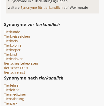
1 Synonyme in 1 Bedeutungsgruppen
weitere
Synonyme für tierkundlich
auf Woxikon.de
Synonyme vor
tierkundlich
Tierkunde
Tierkreiszeichen
Tierkreis
Tierkolonie
Tierkörper
Tierkind
Tierkadaver
tierisches Lebewesen
tierischer Ernst
tierisch ernst
Synonyme nach
tierkundlich
Tierlehrer
Tierleiche
Tiermediziner
Tiernahrung
Tierpark