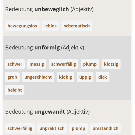
Bedeutung
unbeweglich
(Adjektiv)
bewegungslos
leblos
schematisch
Bedeutung
unförmig
(Adjektiv)
schwer
massig
schwerfällig
plump
klotzig
grob
ungeschlacht
klobig
üppig
dick
beleibt
Bedeutung
ungewandt
(Adjektiv)
schwerfällig
unpraktisch
plump
umständlich