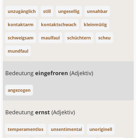
unzugänglich
still
ungesellig
unnahbar
kontaktarm
kontaktschwach
kleinmütig
schweigsam
maulfaul
schüchtern
scheu
mundfaul
Bedeutung
eingefroren
(Adjektiv)
angezogen
Bedeutung
ernst
(Adjektiv)
temperamentlos
unsentimental
unoriginell