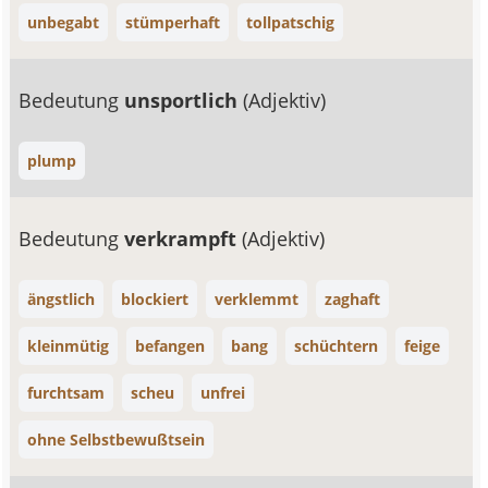
unbegabt
stümperhaft
tollpatschig
Bedeutung
unsportlich
(Adjektiv)
plump
Bedeutung
verkrampft
(Adjektiv)
ängstlich
blockiert
verklemmt
zaghaft
kleinmütig
befangen
bang
schüchtern
feige
furchtsam
scheu
unfrei
ohne Selbstbewußtsein