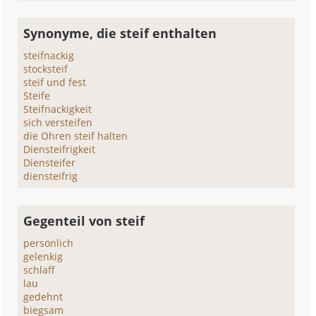
Synonyme, die steif enthalten
steifnackig
stocksteif
steif und fest
Steife
Steifnackigkeit
sich versteifen
die Ohren steif halten
Diensteifrigkeit
Diensteifer
diensteifrig
Gegenteil von steif
persönlich
gelenkig
schlaff
lau
gedehnt
biegsam