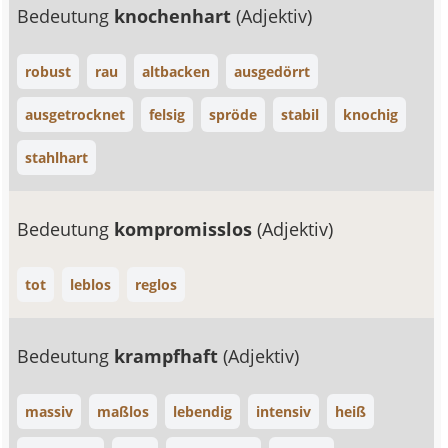
Bedeutung
knochenhart
(Adjektiv)
robust
rau
altbacken
ausgedörrt
ausgetrocknet
felsig
spröde
stabil
knochig
stahlhart
Bedeutung
kompromisslos
(Adjektiv)
tot
leblos
reglos
Bedeutung
krampfhaft
(Adjektiv)
massiv
maßlos
lebendig
intensiv
heiß