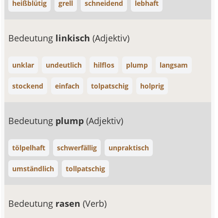
heißblütig
grell
schneidend
lebhaft
Bedeutung
linkisch
(Adjektiv)
unklar
undeutlich
hilflos
plump
langsam
stockend
einfach
tolpatschig
holprig
Bedeutung
plump
(Adjektiv)
tölpelhaft
schwerfällig
unpraktisch
umständlich
tollpatschig
Bedeutung
rasen
(Verb)