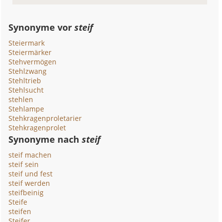
Synonyme vor
steif
Steiermark
Steiermärker
Stehvermögen
Stehlzwang
Stehltrieb
Stehlsucht
stehlen
Stehlampe
Stehkragenproletarier
Stehkragenprolet
Synonyme nach
steif
steif machen
steif sein
steif und fest
steif werden
steifbeinig
Steife
steifen
Steifer