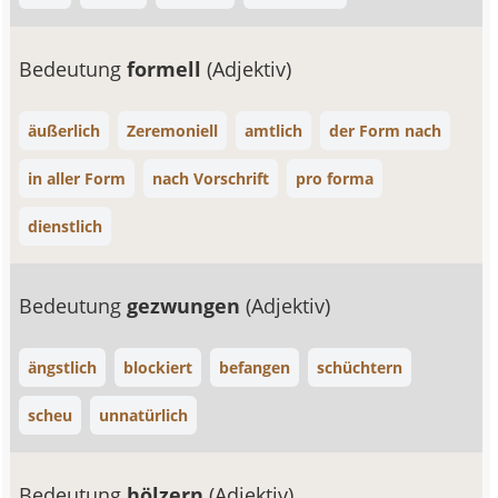
Bedeutung
formell
(Adjektiv)
äußerlich
Zeremoniell
amtlich
der Form nach
in aller Form
nach Vorschrift
pro forma
dienstlich
Bedeutung
gezwungen
(Adjektiv)
ängstlich
blockiert
befangen
schüchtern
scheu
unnatürlich
Bedeutung
hölzern
(Adjektiv)