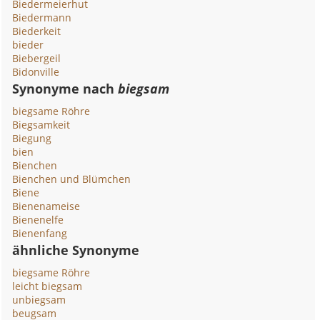
Biedermeierhut
Biedermann
Biederkeit
bieder
Biebergeil
Bidonville
Synonyme nach
biegsam
biegsame Röhre
Biegsamkeit
Biegung
bien
Bienchen
Bienchen und Blümchen
Biene
Bienenameise
Bienenelfe
Bienenfang
ähnliche Synonyme
biegsame Röhre
leicht biegsam
unbiegsam
beugsam