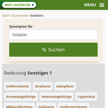
Start
»
Synonyme
»
Soldatin
Synonyme für
Suchen
Bedeutung
Sonstiges 1
Uniformierter
Streiterin
Kämpferin
Armeeangehörige
Heeresangehörige
Legionärin
Militärpflichtige
Söldnerin
Uniformträgerin