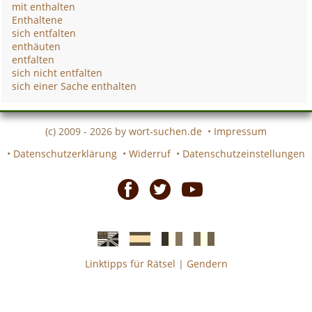
mit enthalten
Enthaltene
sich entfalten
enthäuten
entfalten
sich nicht entfalten
sich einer Sache enthalten
(c) 2009 - 2026 by
wort-suchen.de
•
Impressum
•
Datenschutzerklärung
•
Widerruf
•
Datenschutzeinstellungen
Facebook
Twitter
Youtube
Linktipps für Rätsel
|
Gendern
Englische
Spanische
französiche
italienische
wort-
wort-
Kreuzworträtsel-
Kreuzworträtsel-