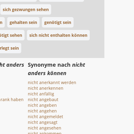
sich gezwungen sehen
en
gehalten sein
genötigt sein
ötigt sehen
sich nicht enthalten können
rlegt sein
ht anders
Synonyme nach
nicht
anders können
nicht anerkannt werden
nicht anerkennen
nicht anfällig
chrank haben
nicht angebaut
nicht angeben
nicht angehen
nicht angemeldet
nicht angesagt
nicht angesehen
nicht ankommen