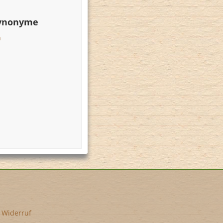
Synonyme
n
•
Widerruf