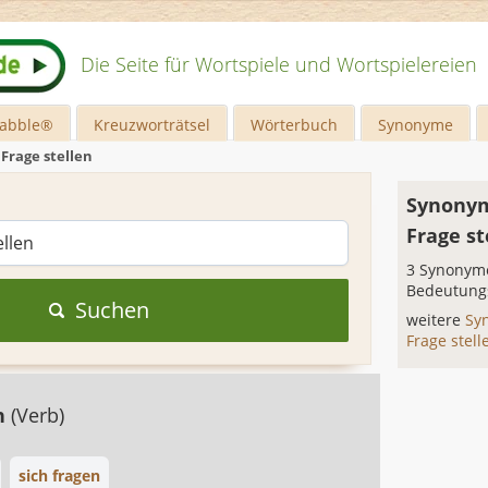
Die Seite für Wortspiele und Wortspielereien
rabble®
Kreuzworträtsel
Wörterbuch
Synonyme
 Frage stellen
Synonym
Frage st
3 Synonyme
Bedeutung
Suchen
weitere
Sy
Frage stel
n
(Verb)
sich fragen