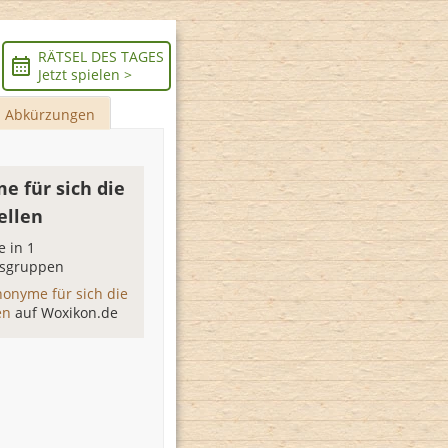
RÄTSEL DES TAGES
Jetzt spielen >
Abkürzungen
e für sich die
ellen
 in 1
sgruppen
nonyme für sich die
len
auf Woxikon.de