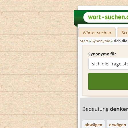
Wörter suchen
Sc
Start
»
Synonyme
»
sich die
Synonyme für
Bedeutung
denke
abwägen
erwägen