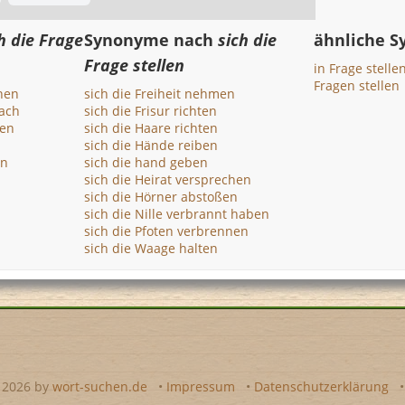
h die Frage
Synonyme nach
sich die
ähnliche 
Frage stellen
in Frage stelle
Fragen stellen
nnen
sich die Freiheit nehmen
nach
sich die Frisur richten
ten
sich die Haare richten
sich die Hände reiben
en
sich die hand geben
sich die Heirat versprechen
sich die Hörner abstoßen
sich die Nille verbrannt haben
sich die Pfoten verbrennen
sich die Waage halten
- 2026 by
wort-suchen.de
•
Impressum
•
Datenschutzerklärung