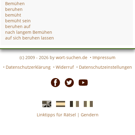
Bemühen
beruhen
bemüht
bemüht sein
beruhen auf
nach langem Bemühen
auf sich beruhen lassen
(c) 2009 - 2026 by
wort-suchen.de
•
Impressum
•
Datenschutzerklärung
•
Widerruf
•
Datenschutzeinstellungen
Facebook
Twitter
Youtube
Linktipps für Rätsel
|
Gendern
Englische
Spanische
französiche
italienische
wort-
wort-
Kreuzworträtsel-
Kreuzworträtsel-