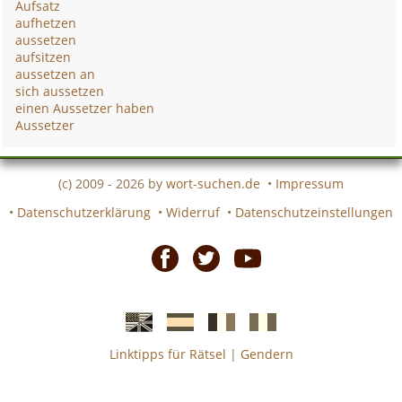
Aufsatz
aufhetzen
aussetzen
aufsitzen
aussetzen an
sich aussetzen
einen Aussetzer haben
Aussetzer
(c) 2009 - 2026 by
wort-suchen.de
•
Impressum
•
Datenschutzerklärung
•
Widerruf
•
Datenschutzeinstellungen
Facebook
Twitter
Youtube
Linktipps für Rätsel
|
Gendern
Englische
Spanische
französiche
italienische
wort-
wort-
Kreuzworträtsel-
Kreuzworträtsel-