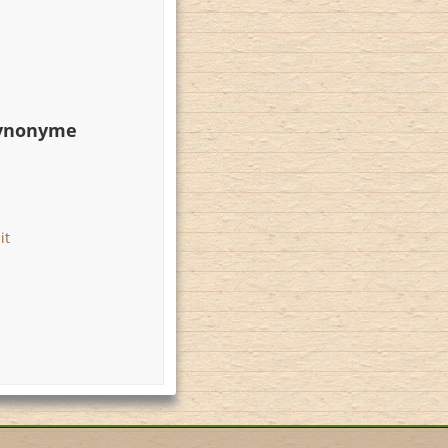
Synonyme
it