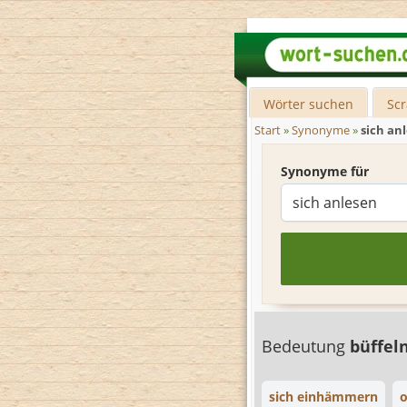
Wörter suchen
Sc
Start
»
Synonyme
»
sich an
Synonyme für
Bedeutung
büffel
sich einhämmern