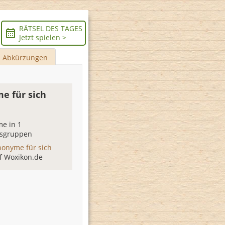
RÄTSEL DES TAGES
Jetzt spielen >
Abkürzungen
e für sich
e in 1
sgruppen
nonyme für sich
f Woxikon.de