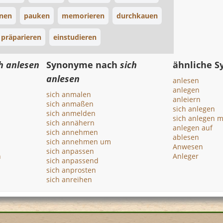
rnen
pauken
memorieren
durchkauen
 präparieren
einstudieren
h anlesen
Synonyme nach
sich
ähnliche 
anlesen
anlesen
anlegen
sich anmalen
anleiern
sich anmaßen
sich anlegen
sich anmelden
sich anlegen m
sich annähern
anlegen auf
sich annehmen
ablesen
sich annehmen um
Anwesen
sich anpassen
n
Anleger
sich anpassend
sich anprosten
sich anreihen