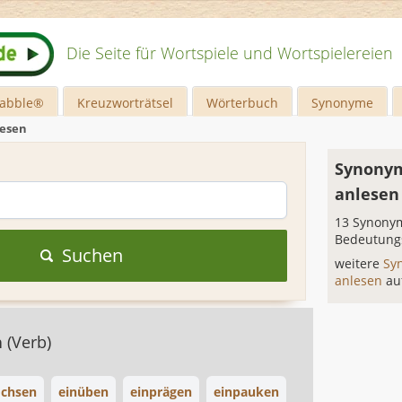
Die Seite für Wortspiele und Wortspielereien
rabble®
Kreuzworträtsel
Wörterbuch
Synonyme
lesen
Synonym
anlesen
13 Synonym
Bedeutung
Suchen
weitere
Sy
anlesen
au
n
(Verb)
ochsen
einüben
einprägen
einpauken