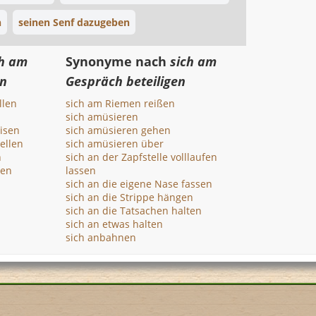
n
seinen Senf dazugeben
ch am
Synonyme nach
sich am
en
Gespräch beteiligen
llen
sich am Riemen reißen
sich amüsieren
eisen
sich amüsieren gehen
tellen
sich amüsieren über
n
sich an der Zapfstelle volllaufen
sen
lassen
sich an die eigene Nase fassen
sich an die Strippe hängen
sich an die Tatsachen halten
sich an etwas halten
sich anbahnen