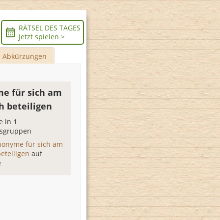
RÄTSEL DES TAGES
Jetzt spielen >
Abkürzungen
e für sich am
h beteiligen
 in 1
sgruppen
nonyme für sich am
eteiligen
auf
e