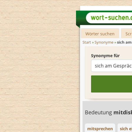
Wörter suchen
Sc
Start
»
Synonyme
»
sich am
Synonyme für
Bedeutung
mitdis
mitsprechen
sich 