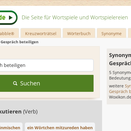
Die Seite für Wortspiele und Wortspielereien
rabble®
Kreuzworträtsel
Wörterbuch
Synonyme
 Gespräch beteiligen
Synonym
Gespräc
5 Synonyme
Bedeutung
Suchen
weitere
Sy
Gespräch b
Woxikon.d
kutieren
(Verb)
einmischen
ein Wörtchen mitzureden haben