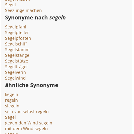
Segel
Seezunge machen
Synonyme nach
segeln
Segelpfahl
Segelpfeiler
Segelpfosten
Segelschiff
Segelstamm
Segelstange
Segelstütze
Segelträger
Segelverin
Segelwind
ähnliche Synonyme
kegeln
regeln
siegeln
sich von selbst regeln
Segel
gegen den Wind segeln
mit dem Wind segeln