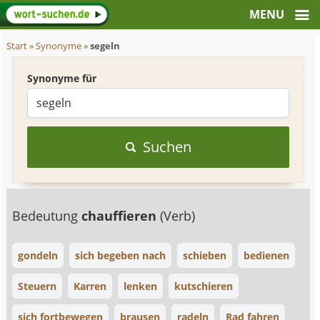
Start
»
Synonyme
»
segeln
Synonyme für
Suchen
Bedeutung
chauffieren
(Verb)
gondeln
sich begeben nach
schieben
bedienen
Steuern
Karren
lenken
kutschieren
sich fortbewegen
brausen
radeln
Rad fahren