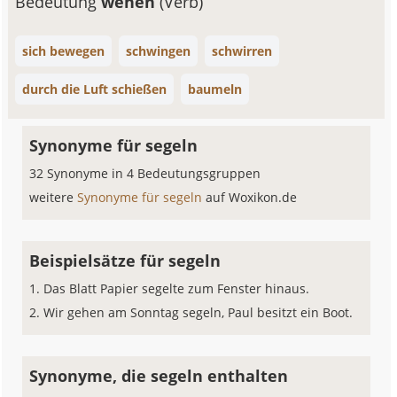
Bedeutung
wehen
(Verb)
sich bewegen
schwingen
schwirren
durch die Luft schießen
baumeln
Synonyme für segeln
32 Synonyme in 4 Bedeutungsgruppen
weitere
Synonyme für segeln
auf Woxikon.de
Beispielsätze für segeln
Das Blatt Papier segelte zum Fenster hinaus.
Wir gehen am Sonntag segeln, Paul besitzt ein Boot.
Synonyme, die segeln enthalten