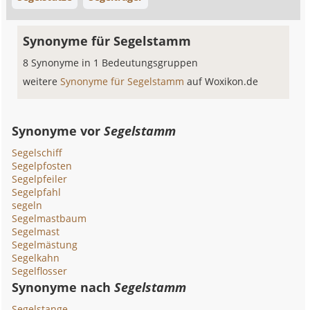
Synonyme für Segelstamm
8 Synonyme in 1 Bedeutungsgruppen
weitere
Synonyme für Segelstamm
auf Woxikon.de
Synonyme vor
Segelstamm
Segelschiff
Segelpfosten
Segelpfeiler
Segelpfahl
segeln
Segelmastbaum
Segelmast
Segelmästung
Segelkahn
Segelflosser
Synonyme nach
Segelstamm
Segelstange