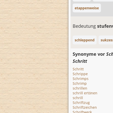
etappenweise
Bedeutung
stufe
schleppend
sukzes
Synonyme vor
Sch
Schritt
Schritt
Schrippe
Schrimps
Schrimp
schrillen
schrill ertönen
schrill
Schriftzug
Schriftzeichen
Schriftwerk