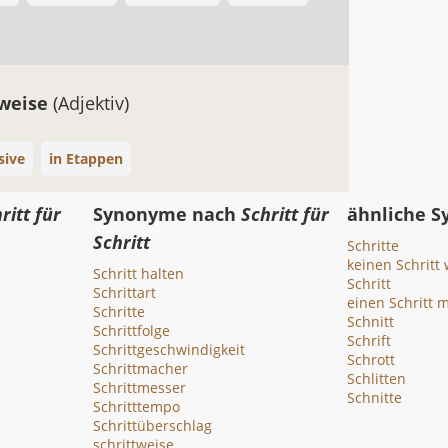
nweise
(Adjektiv)
sive
in Etappen
ritt für
Synonyme nach
Schritt für
ähnliche 
Schritt
Schritte
keinen Schritt 
Schritt halten
Schritt
Schrittart
einen Schritt 
Schritte
Schnitt
Schrittfolge
Schrift
Schrittgeschwindigkeit
Schrott
Schrittmacher
Schlitten
Schrittmesser
Schnitte
Schritttempo
Schrittüberschlag
schrittweise