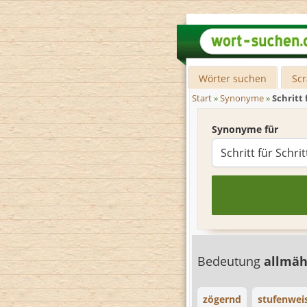
Wörter suchen
Sc
Start
»
Synonyme
»
Schritt 
Synonyme für
Bedeutung
allmäh
zögernd
stufenwei