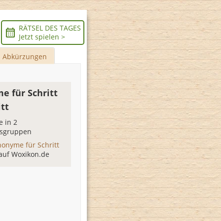
RÄTSEL DES TAGES
Jetzt spielen >
Abkürzungen
e für Schritt
itt
 in 2
sgruppen
nonyme für Schritt
auf Woxikon.de