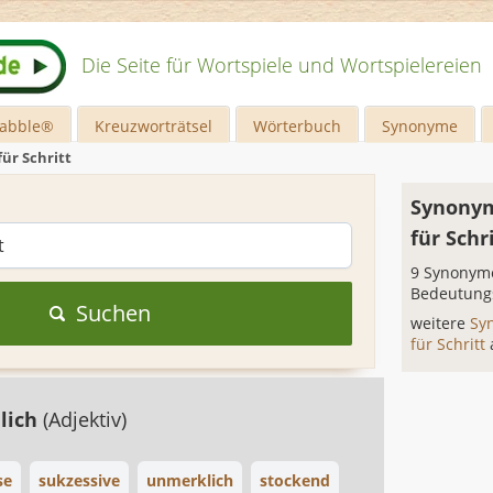
Die Seite für Wortspiele und Wortspielereien
rabble®
Kreuzworträtsel
Wörterbuch
Synonyme
für Schritt
Synonym
für Schr
9 Synonyme
Bedeutung
Suchen
weitere
Sy
für Schritt
lich
(Adjektiv)
se
sukzessive
unmerklich
stockend