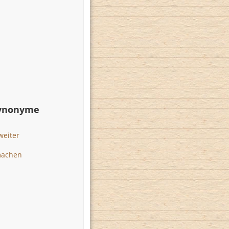
Synonyme
weiter
machen