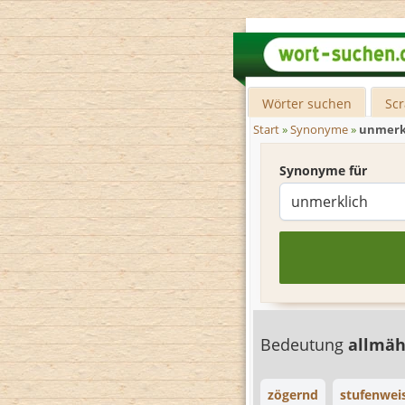
Wörter suchen
Sc
Start
»
Synonyme
»
unmerk
Synonyme für
Bedeutung
allmäh
zögernd
stufenwei