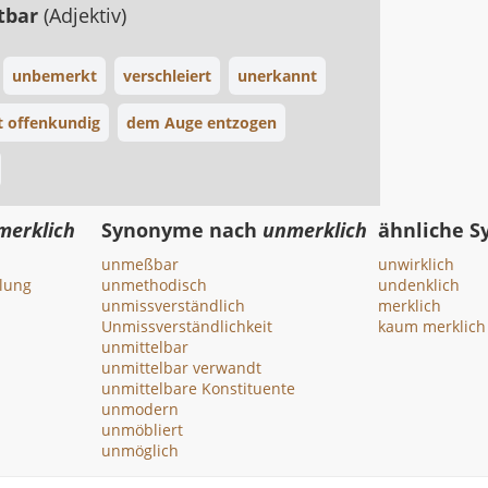
tbar
(Adjektiv)
unbemerkt
verschleiert
unerkannt
t offenkundig
dem Auge entzogen
merklich
Synonyme nach
unmerklich
ähnliche 
unmeßbar
unwirklich
lung
unmethodisch
undenklich
unmissverständlich
merklich
Unmissverständlichkeit
kaum merklich
unmittelbar
unmittelbar verwandt
unmittelbare Konstituente
unmodern
unmöbliert
unmöglich