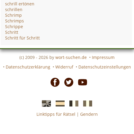
schrill ertönen
schrillen
Schrimp
Schrimps
Schrippe
Schritt
Schritt für Schritt
(c) 2009 - 2026 by
wort-suchen.de
•
Impressum
•
Datenschutzerklärung
•
Widerruf
•
Datenschutzeinstellungen
Facebook
Twitter
Youtube
Linktipps für Rätsel
|
Gendern
Englische
Spanische
französiche
italienische
wort-
wort-
Kreuzworträtsel-
Kreuzworträtsel-