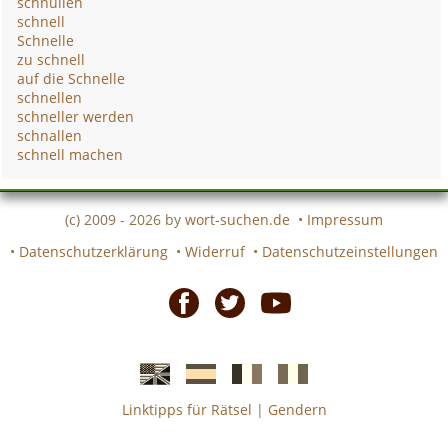
schnullen
schnell
Schnelle
zu schnell
auf die Schnelle
schnellen
schneller werden
schnallen
schnell machen
(c) 2009 - 2026 by
wort-suchen.de
•
Impressum
•
Datenschutzerklärung
•
Widerruf
•
Datenschutzeinstellungen
Facebook
Twitter
Youtube
Linktipps für Rätsel
|
Gendern
Englische
Spanische
französiche
italienische