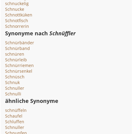
schnuckelig
Schnucke
Schnottküken
Schnotfisch
Schnorrerin
Synonyme nach
Schnüffler
Schnürbänder
Schnürband
schnüren
Schnürleib
Schnürriemen
Schnürsenkel
Schnüsch
Schnuk
Schnuller
Schnulli
ähnliche Synonyme
schnüffeln
Schaufel
Schluffen
Schnuller
Schnupfen