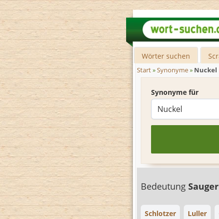
Wörter suchen
Sc
Start
»
Synonyme
»
Nuckel
Synonyme für
Bedeutung
Sauge
Schlotzer
Luller