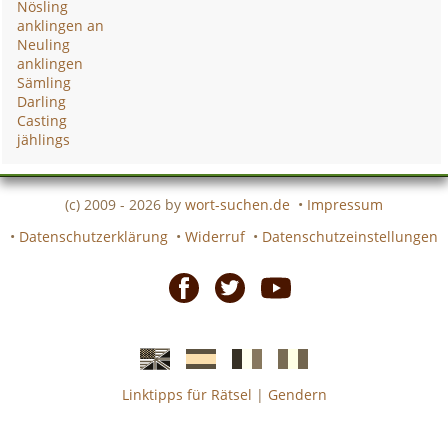
Nösling
anklingen an
Neuling
anklingen
Sämling
Darling
Casting
jählings
(c) 2009 - 2026 by
wort-suchen.de
•
Impressum
•
Datenschutzerklärung
•
Widerruf
•
Datenschutzeinstellungen
Facebook
Twitter
Youtube
Linktipps für Rätsel
|
Gendern
Englische
Spanische
französiche
italienische
wort-
wort-
Kreuzworträtsel-
Kreuzworträtsel-