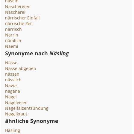
näseln
Näschereien
Näscherei
närrischer Einfall
närrische Zeit
närrisch
Närrin
nämlich
Naemi
Synonyme nach
Näsling
Nässe
Nässe abgeben
nässen
nässlich
Nävus
nagana
Nagel
Nageleisen
Nagelfalzentzündung
Nagelkraut
ähnliche Synonyme
Häsling