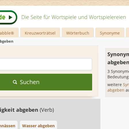
Die Seite für Wortspiele und Wortspielereien
rabble®
Kreuzworträtsel
Wörterbuch
Synonyme
abgeben
Synonym
abgebe
3 Synonyme
Bedeutung
Suchen
weitere
Sy
abgeben
a
igkeit abgeben
(Verb)
hnässen
Wasser abgeben