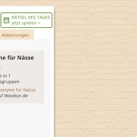
RÄTSEL DES TAGES
Jetzt spielen >
Abkürzungen
e für Nässe
n
 in 1
sgruppen
nonyme für Nässe
uf Woxikon.de