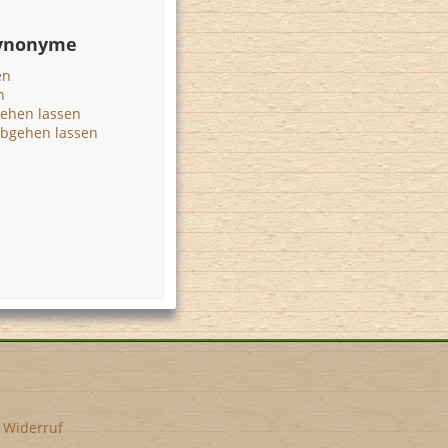
Synonyme
en
n
gehen lassen
abgehen lassen
•
Widerruf