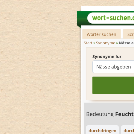
Wörter suchen
Sc
Start
»
Synonyme
»
Nässe 
Synonyme für
Bedeutung
Feucht
durchdringen
durc