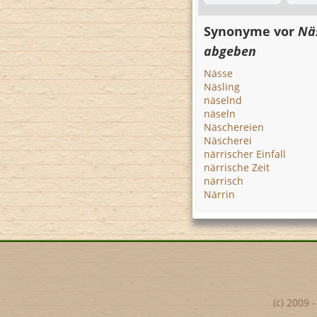
Synonyme vor
Nä
abgeben
Nässe
Näsling
näselnd
näseln
Näschereien
Näscherei
närrischer Einfall
närrische Zeit
närrisch
Närrin
(c) 2009 