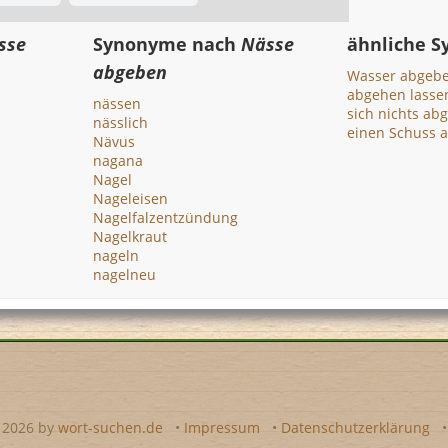
sse
Synonyme nach
Nässe
ähnliche 
abgeben
Wasser abgeb
abgehen lasse
nässen
sich nichts ab
nässlich
einen Schuss 
Nävus
nagana
Nagel
Nageleisen
Nagelfalzentzündung
Nagelkraut
nageln
nagelneu
- 2026 by
wort-suchen.de
•
Impressum
•
Datenschutzerklärung