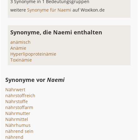
3 Synonyme in 1 Bedeutungsgruppen
weitere
Synonyme für Naemi
auf Woxikon.de
Synonyme, die Naemi enthalten
anämisch
Anämie
Hyperlipoproteinämie
Toxinämie
Synonyme vor
Naemi
Nährwert
nährstoffreich
Nährstoffe
nährstoffarm
Nährmutter
Nährmittel
Nährhumus
nährend sein
nährend