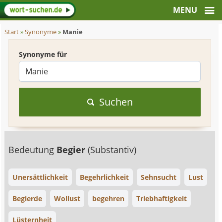
Start
»
Synonyme
»
Manie
Synonyme für
Suchen
Bedeutung
Begier
(Substantiv)
Unersättlichkeit
Begehrlichkeit
Sehnsucht
Lust
Begierde
Wollust
begehren
Triebhaftigkeit
Lüsternheit