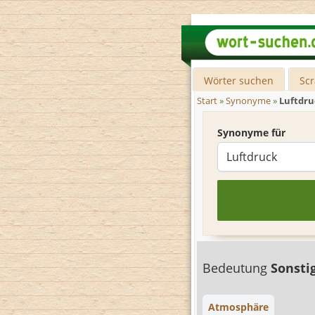
Wörter suchen
Sc
Start
»
Synonyme
»
Luftdru
Synonyme für
Bedeutung
Sonsti
Atmosphäre