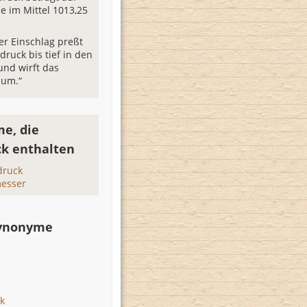
 im Mittel 1013,25
er Einschlag preßt
druck bis tief in den
und wirft das
 um.“
e, die
ck enthalten
druck
messer
Synonyme
k