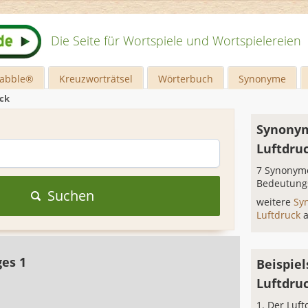
Die Seite für Wortspiele und Wortspielereien
rabble®
Kreuzworträtsel
Wörterbuch
Synonyme
ck
Synonym
Luftdru
7 Synonyme
Bedeutung
Suchen
weitere
Sy
Luftdruck
ges 1
Beispiel
Luftdru
Der Luft