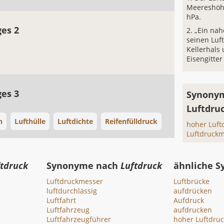
Meereshöhe
hPa.
ges 2
„Ein nah
seinen Luft
Kellerhals 
Eisengitter
ges 3
Synonym
Luftdru
n
Lufthülle
Luftdichte
Reifenfülldruck
hoher Luft
Luftdruck
ftdruck
Synonyme nach
Luftdruck
ähnliche 
Luftdruckmesser
Luftbrücke
luftdurchlässig
aufdrücken
Luftfahrt
Aufdruck
Luftfahrzeug
aufdrucken
Luftfahrzeugführer
hoher Luftdruc