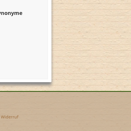
Synonyme
•
Widerruf