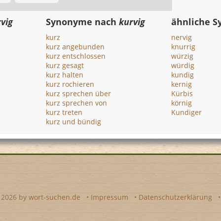
vig
Synonyme nach
kurvig
ähnliche 
kurz
nervig
kurz angebunden
knurrig
kurz entschlossen
würzig
kurz gesagt
würdig
kurz halten
kundig
kurz rochieren
kernig
kurz sprechen über
Kürbis
kurz sprechen von
körnig
kurz treten
Kundiger
kurz und bündig
- 2026 by
wort-suchen.de
•
Impressum
•
Datenschutzerklärung