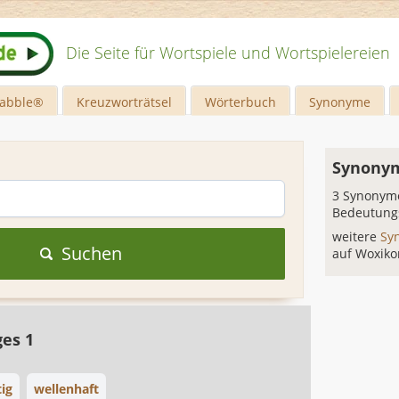
Die Seite für Wortspiele und Wortspielereien
rabble®
Kreuzworträtsel
Wörterbuch
Synonyme
Synonym
3 Synonyme
Bedeutung
weitere
Sy
Suchen
auf Woxiko
ges 1
ig
wellenhaft