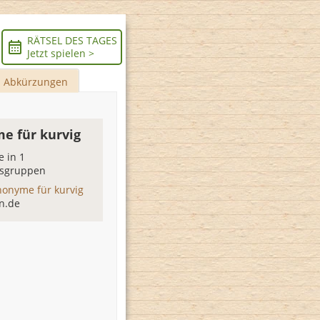
RÄTSEL DES TAGES
Jetzt spielen >
Abkürzungen
e für kurvig
 in 1
sgruppen
nonyme für kurvig
n.de