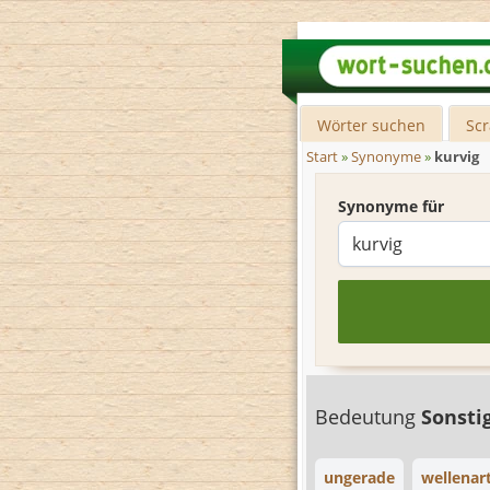
Wörter suchen
Sc
Start
»
Synonyme
»
kurvig
Synonyme für
Bedeutung
Sonsti
ungerade
wellenart