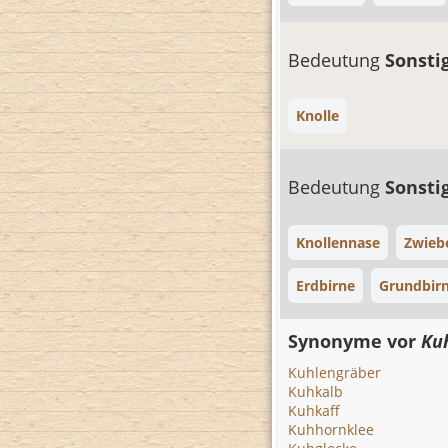
Bedeutung
Sonsti
Knolle
Bedeutung
Sonsti
Knollennase
Zwieb
Erdbirne
Grundbir
Synonyme vor
Ku
Kuhlengräber
Kuhkalb
Kuhkaff
Kuhhornklee