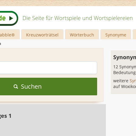
Die Seite für Wortspiele und Wortspielereien
rabble®
Kreuzworträtsel
Wörterbuch
Synonyme
h
Synonym
12 Synonym
Bedeutung
weitere
Sy
Suchen
auf Woxiko
ges 1