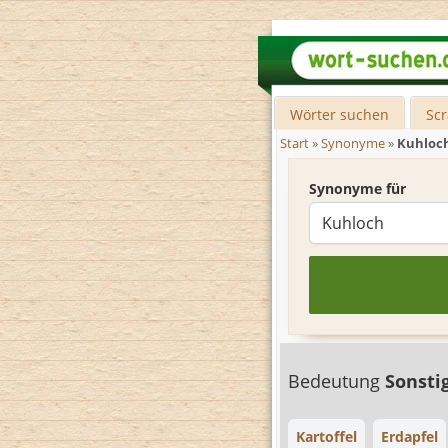
Wörter suchen
Sc
Start
»
Synonyme
»
Kuhloc
Synonyme für
Bedeutung
Sonsti
Kartoffel
Erdapfel