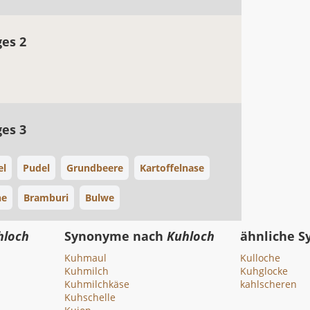
ges 2
ges 3
el
Pudel
Grundbeere
Kartoffelnase
ne
Bramburi
Bulwe
hloch
Synonyme nach
Kuhloch
ähnliche 
Kuhmaul
Kulloche
Kuhmilch
Kuhglocke
Kuhmilchkäse
kahlscheren
Kuhschelle