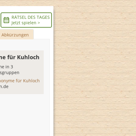
RÄTSEL DES TAGES
Jetzt spielen >
Abkürzungen
e für Kuhloch
e in 3
sgruppen
nonyme für Kuhloch
n.de