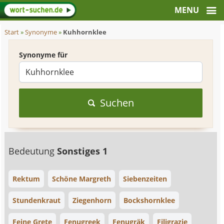
Start
»
Synonyme
»
Kuhhornklee
Synonyme für
Suchen
Bedeutung
Sonstiges 1
Rektum
Schöne Margreth
Siebenzeiten
Stundenkraut
Ziegenhorn
Bockshornklee
Feine Grete
Fenugreek
Fenugräk
Filigrazie