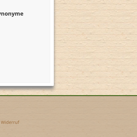
Synonyme
•
Widerruf