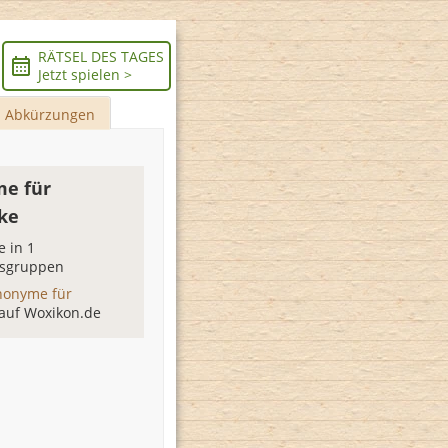
RÄTSEL DES TAGES
Jetzt spielen >
Abkürzungen
e für
ke
 in 1
sgruppen
nonyme für
auf Woxikon.de