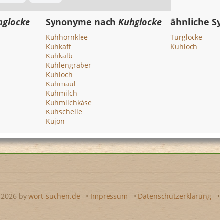
hglocke
Synonyme nach
Kuhglocke
ähnliche 
Kuhhornklee
Türglocke
Kuhkaff
Kuhloch
Kuhkalb
Kuhlengräber
Kuhloch
Kuhmaul
Kuhmilch
Kuhmilchkäse
Kuhschelle
Kujon
- 2026 by
wort-suchen.de
•
Impressum
•
Datenschutzerklärung