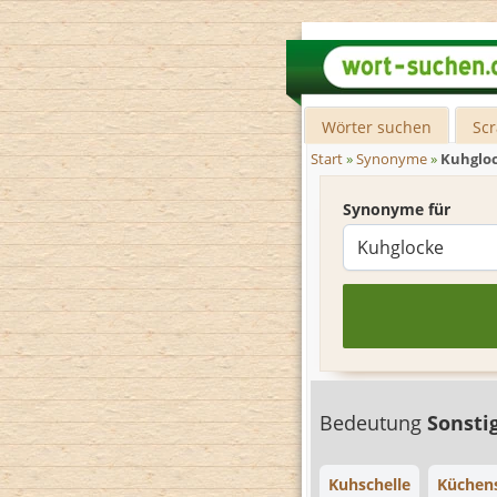
Wörter suchen
Sc
Start
»
Synonyme
»
Kuhglo
Synonyme für
Bedeutung
Sonsti
Kuhschelle
Küchens