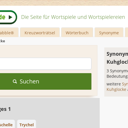
Die Seite für Wortspiele und Wortspielereien
rabble®
Kreuzworträtsel
Wörterbuch
Synonyme
cke
Synonym
Kuhgloc
3 Synonyme
Bedeutung
Suchen
weitere
Sy
Kuhglocke
ges 1
chelle
Trychel