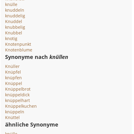
knülle
knuddeln
knuddelig
Knuddel
knubbelig
Knubbel
knotig
Knotenpunkt
Knotenblume
Synonyme nach
knüllen
Knüller
Knüpfel
knüpfen
Knüppel
Knüppelbrot
knüppeldick
knüppelhart
Knüppelkuchen
knüppeln
Knüttel
ähnliche Synonyme
knülle