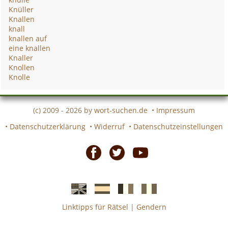
Knüller
Knallen
knall
knallen auf
eine knallen
Knaller
Knollen
Knolle
(c) 2009 - 2026 by
wort-suchen.de
•
Impressum
•
Datenschutzerklärung
•
Widerruf
•
Datenschutzeinstellungen
Facebook
Twitter
Youtube
Linktipps für Rätsel
|
Gendern
Englische
Spanische
französiche
italienische