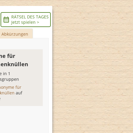
RÄTSEL DES TAGES
Jetzt spielen >
Abkürzungen
e für
enknüllen
 in 1
sgruppen
nonyme für
knüllen
auf
e