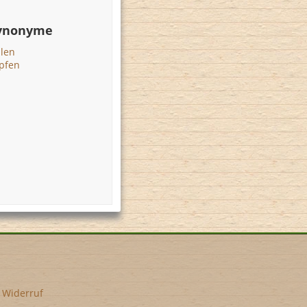
Synonyme
len
pfen
•
Widerruf