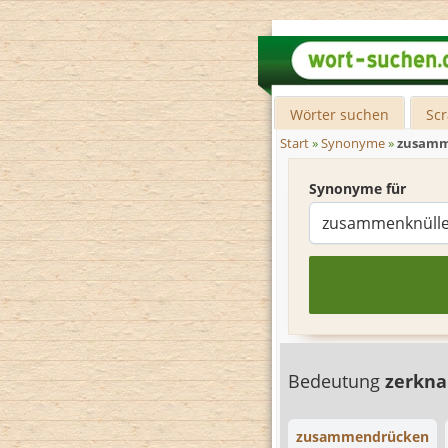
Wörter suchen
Sc
Start
»
Synonyme
»
zusamm
Synonyme für
Bedeutung
zerkn
zusammendrücken