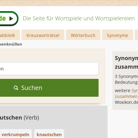
Die Seite für Wortspiele und Wortspielereien
rabble®
Kreuzworträtsel
Wörterbuch
Synonyme
enknüllen
Synonym
zusamm
3 Synonyme
Bedeutung
Suchen
weitere
Sy
zusammen
Woxikon.d
autschen
(Verb)
verkrumpeln
knautschen