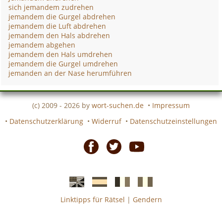
sich jemandem zudrehen
jemandem die Gurgel abdrehen
jemandem die Luft abdrehen
jemandem den Hals abdrehen
jemandem abgehen
jemandem den Hals umdrehen
jemandem die Gurgel umdrehen
jemanden an der Nase herumführen
(c) 2009 - 2026 by
wort-suchen.de
•
Impressum
•
Datenschutzerklärung
•
Widerruf
•
Datenschutzeinstellungen
Facebook
Twitter
Youtube
Linktipps für Rätsel
|
Gendern
Englische
Spanische
französiche
italienische