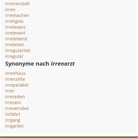
Irrenanstalt
irren
irremachen
irreligiös
Irrelevanz
irrelevant
irreleitend
irreleiten
Irregularität
irregulär
Synonyme nach
Irrenarzt
Irrenhaus
Irrenzelle
irreparabel
Irrer
irrereden
Irresein
irreversibel
Irrfahrt
Irrgang
Irrgarten