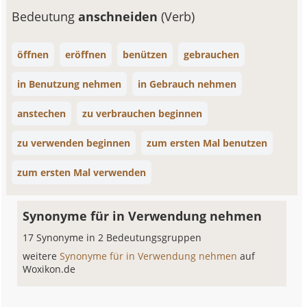
Bedeutung
anschneiden
(Verb)
öffnen
eröffnen
benützen
gebrauchen
in Benutzung nehmen
in Gebrauch nehmen
anstechen
zu verbrauchen beginnen
zu verwenden beginnen
zum ersten Mal benutzen
zum ersten Mal verwenden
Synonyme für in Verwendung nehmen
17 Synonyme in 2 Bedeutungsgruppen
weitere
Synonyme für in Verwendung nehmen
auf
Woxikon.de