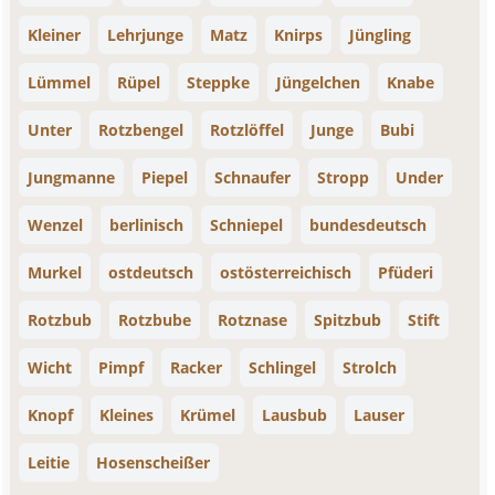
Kleiner
Lehrjunge
Matz
Knirps
Jüngling
Lümmel
Rüpel
Steppke
Jüngelchen
Knabe
Unter
Rotzbengel
Rotzlöffel
Junge
Bubi
Jungmanne
Piepel
Schnaufer
Stropp
Under
Wenzel
berlinisch
Schniepel
bundesdeutsch
Murkel
ostdeutsch
ostösterreichisch
Pfüderi
Rotzbub
Rotzbube
Rotznase
Spitzbub
Stift
Wicht
Pimpf
Racker
Schlingel
Strolch
Knopf
Kleines
Krümel
Lausbub
Lauser
Leitie
Hosenscheißer