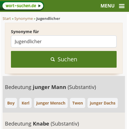
Start
»
Synonyme
»
Jugendlicher
Synonyme für
Suchen
Bedeutung
junger Mann
(Substantiv)
Boy
Kerl
junger Mensch
Twen
junger Dachs
Bedeutung
Knabe
(Substantiv)