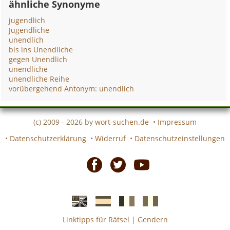
ähnliche Synonyme
jugendlich
Jugendliche
unendlich
bis ins Unendliche
gegen Unendlich
unendliche
unendliche Reihe
vorübergehend Antonym: unendlich
(c) 2009 - 2026 by
wort-suchen.de
•
Impressum
•
Datenschutzerklärung
•
Widerruf
•
Datenschutzeinstellungen
Facebook
Twitter
Youtube
Linktipps für Rätsel
|
Gendern
Englische
Spanische
französiche
italienische