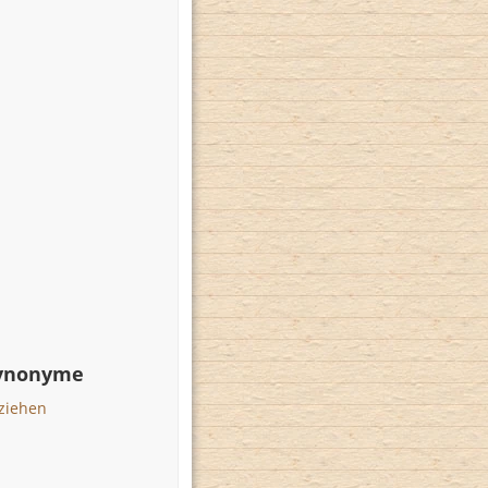
Synonyme
rziehen