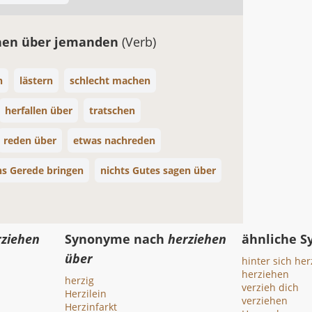
hen über jemanden
(Verb)
n
lästern
schlecht machen
herfallen über
tratschen
reden über
etwas nachreden
ns Gerede bringen
nichts Gutes sagen über
rziehen
Synonyme nach
herziehen
ähnliche 
über
hinter sich he
herziehen
herzig
verzieh dich
Herzilein
verziehen
Herzinfarkt