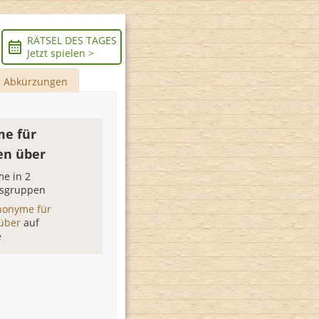
RÄTSEL DES TAGES
Jetzt spielen >
Abkürzungen
e für
en über
e in 2
sgruppen
nonyme für
 über
auf
e