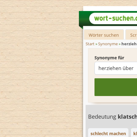
Wörter suchen
Sc
Start
»
Synonyme
»
herzieh
Synonyme für
Bedeutung
klatsc
schlecht machen
k