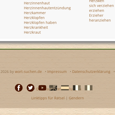
Herzweh
Herzinnenhaut
sich verziehen
Herzinnenhautentzündung
erziehen
Herzkammer
Erzieher
Herzklopfen
heranziehen
Herzklopfen haben
Herzkrankheit
Herzkraut
- 2026 by
wort-suchen.de
•
Impressum
•
Datenschutzerklärung
•
Datenschutzeinstellungen
Linktipps für Rätsel
|
Gendern
Facebook
Twitter
Youtube
Englische
Spanische
französiche
italienische
wort-
wort-
Kreuzworträtsel-
Kreuzworträtsel-