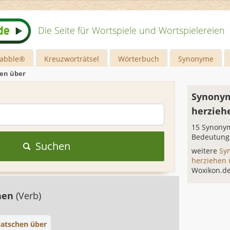
Die Seite für Wortspiele und Wortspielereien
rabble®
Kreuzworträtsel
Wörterbuch
Synonyme
en über
Synonym
herzieh
15 Synonym
Bedeutung
Suchen
weitere
Sy
herziehen
Woxikon.d
hen
(Verb)
latschen über