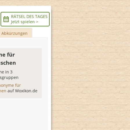
RÄTSEL DES TAGES
Jetzt spielen >
Abkürzungen
e für
uschen
e in 3
sgruppen
nonyme für
chen
auf Woxikon.de