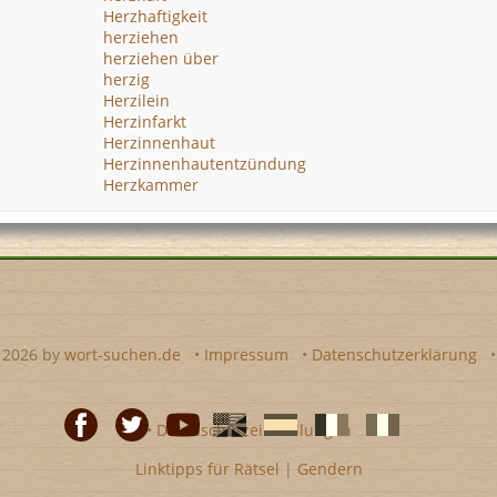
Herzhaftigkeit
herziehen
herziehen über
herzig
Herzilein
Herzinfarkt
Herzinnenhaut
Herzinnenhautentzündung
Herzkammer
- 2026 by
wort-suchen.de
•
Impressum
•
Datenschutzerklärung
•
Datenschutzeinstellungen
Linktipps für Rätsel
|
Gendern
Facebook
Twitter
Youtube
Englische
Spanische
französiche
italienische