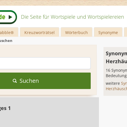
Die Seite für Wortspiele und Wortspielereien
rabble®
Kreuzworträtsel
Wörterbuch
Synonyme
uschen
Synonym
Herzhä
16 Synonym
Bedeutung
Suchen
weitere
Sy
Herzhäus
ges 1