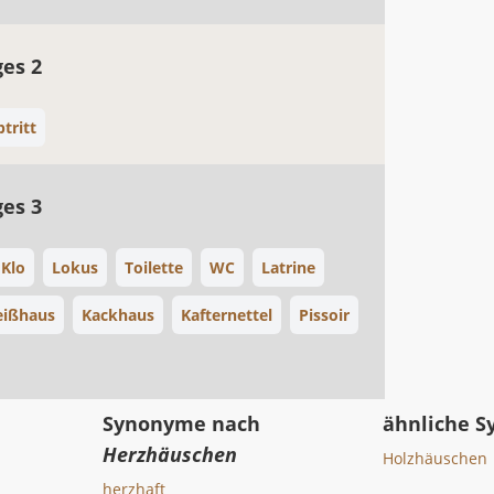
ges 2
tritt
ges 3
Klo
Lokus
Toilette
WC
Latrine
eißhaus
Kackhaus
Kafternettel
Pissoir
Synonyme nach
ähnliche 
Herzhäuschen
Holzhäuschen
herzhaft