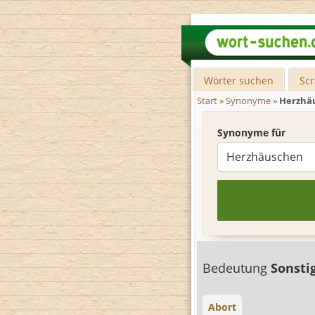
Wörter suchen
Sc
Start
»
Synonyme
»
Herzhä
Synonyme für
Bedeutung
Sonsti
Abort