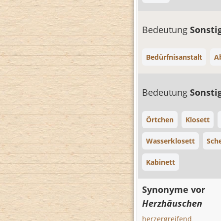
Bedeutung
Sonsti
Bedürfnisanstalt
Ab
Bedeutung
Sonsti
Örtchen
Klosett
Wasserklosett
Sch
Kabinett
Synonyme vor
Herzhäuschen
herzergreifend