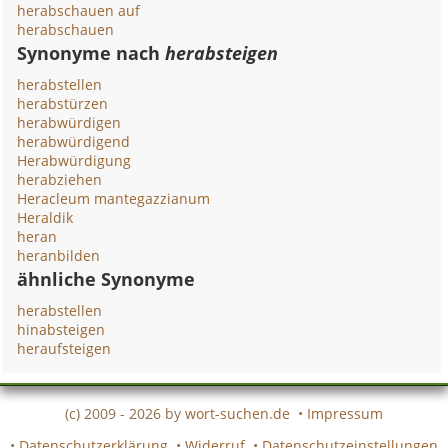
herabschauen auf
herabschauen
Synonyme nach
herabsteigen
herabstellen
herabstürzen
herabwürdigen
herabwürdigend
Herabwürdigung
herabziehen
Heracleum mantegazzianum
Heraldik
heran
heranbilden
ähnliche Synonyme
herabstellen
hinabsteigen
heraufsteigen
(c) 2009 - 2026 by
wort-suchen.de
•
Impressum
•
Datenschutzerklärung
•
Widerruf
•
Datenschutzeinstellungen