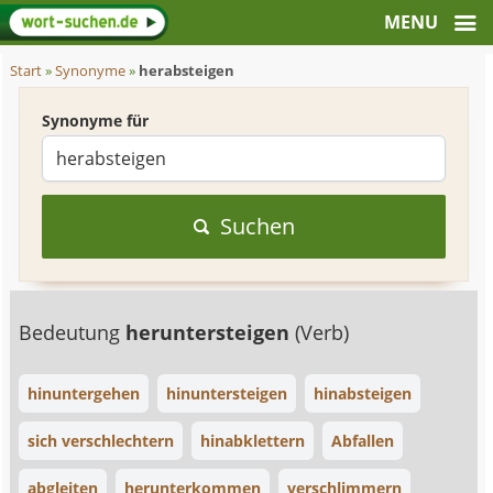
Start
»
Synonyme
»
herabsteigen
Synonyme für
Suchen
Bedeutung
heruntersteigen
(Verb)
hinuntergehen
hinuntersteigen
hinabsteigen
sich verschlechtern
hinabklettern
Abfallen
abgleiten
herunterkommen
verschlimmern