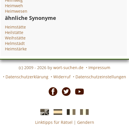
Heimweg
Heimweh
Heimwesen
ähnliche Synonyme
Heimstätte
Heilstätte
Weihstätte
Helmstädt
Heimstärke
(c) 2009 - 2026 by
wort-suchen.de
•
Impressum
•
Datenschutzerklärung
•
Widerruf
•
Datenschutzeinstellungen
Facebook
Twitter
Youtube
Linktipps für Rätsel
|
Gendern
Englische
Spanische
französiche
italienische