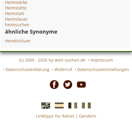
Heimstärke
Heimstätte
Heimstatt
Heimsteuer
heimsuchen
ähnliche Synonyme
Heimlichtuer
(c) 2009 - 2026 by
wort-suchen.de
•
Impressum
•
Datenschutzerklärung
•
Widerruf
•
Datenschutzeinstellungen
Facebook
Twitter
Youtube
Linktipps für Rätsel
|
Gendern
Englische
Spanische
französiche
italienische
wort-
wort-
Kreuzworträtsel-
Kreuzworträtsel-