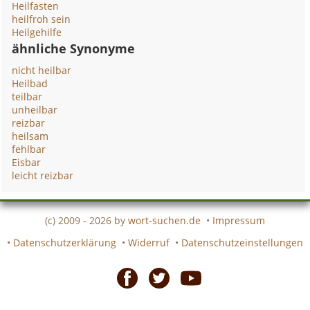
Heilfasten
heilfroh sein
Heilgehilfe
ähnliche Synonyme
nicht heilbar
Heilbad
teilbar
unheilbar
reizbar
heilsam
fehlbar
Eisbar
leicht reizbar
(c) 2009 - 2026 by
wort-suchen.de
•
Impressum
•
Datenschutzerklärung
•
Widerruf
•
Datenschutzeinstellungen
Facebook
Twitter
Youtube