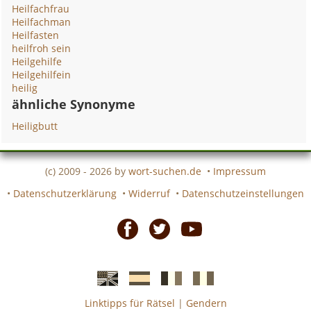
Heilfachfrau
Heilfachman
Heilfasten
heilfroh sein
Heilgehilfe
Heilgehilfein
heilig
ähnliche Synonyme
Heiligbutt
(c) 2009 - 2026 by
wort-suchen.de
•
Impressum
•
Datenschutzerklärung
•
Widerruf
•
Datenschutzeinstellungen
Facebook
Twitter
Youtube
Linktipps für Rätsel
|
Gendern
Englische
Spanische
französiche
italienische