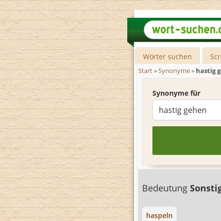
Wörter suchen
Sc
Start
»
Synonyme
»
hastig 
Synonyme für
Bedeutung
Sonsti
haspeln