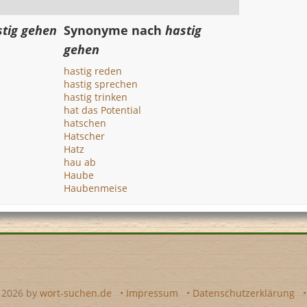
stig gehen
Synonyme nach
hastig
gehen
hastig reden
hastig sprechen
hastig trinken
hat das Potential
hatschen
Hatscher
Hatz
hau ab
Haube
Haubenmeise
- 2026 by
wort-suchen.de
•
Impressum
•
Datenschutzerklärung