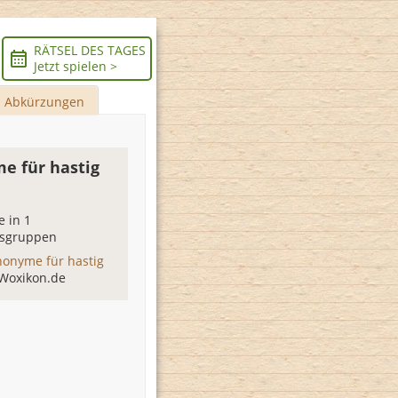
RÄTSEL DES TAGES
Jetzt spielen >
Abkürzungen
e für hastig
 in 1
sgruppen
nonyme für hastig
 Woxikon.de