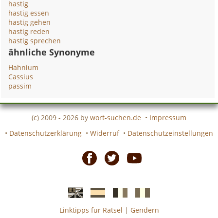
hastig
hastig essen
hastig gehen
hastig reden
hastig sprechen
ähnliche Synonyme
Hahnium
Cassius
passim
(c) 2009 - 2026 by
wort-suchen.de
•
Impressum
•
Datenschutzerklärung
•
Widerruf
•
Datenschutzeinstellungen
Facebook
Twitter
Youtube
Linktipps für Rätsel
|
Gendern
Englische
Spanische
französiche
italienische