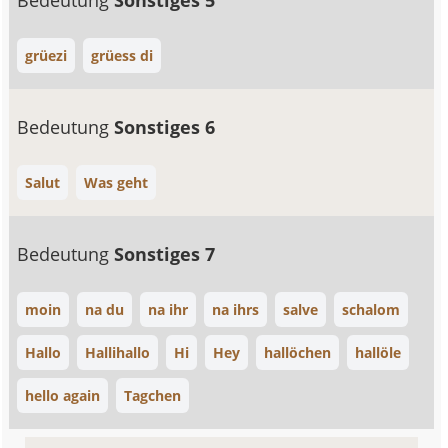
Bedeutung
Sonstiges 5
grüezi
grüess di
Bedeutung
Sonstiges 6
Salut
Was geht
Bedeutung
Sonstiges 7
moin
na du
na ihr
na ihrs
salve
schalom
Hallo
Hallihallo
Hi
Hey
hallöchen
hallöle
hello again
Tagchen